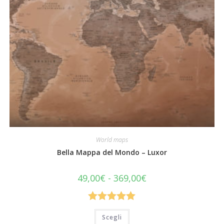
World maps
Bella Mappa del Mondo – Luxor
Fascia
49,00
€
-
369,00
€
di
prezzo:
da
49,00€
Valutato
a
Questo
Scegli
369,00€
prodotto
5.00
su 5