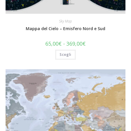
Sky Map
Mappa del Cielo – Emisfero Nord e Sud
Fascia
65,00
€
-
369,00
€
di
prezzo:
Questo
Scegli
da
prodotto
65,00€
ha
a
più
369,00€
varianti.
Le
opzioni
possono
essere
scelte
nella
pagina
del
prodotto