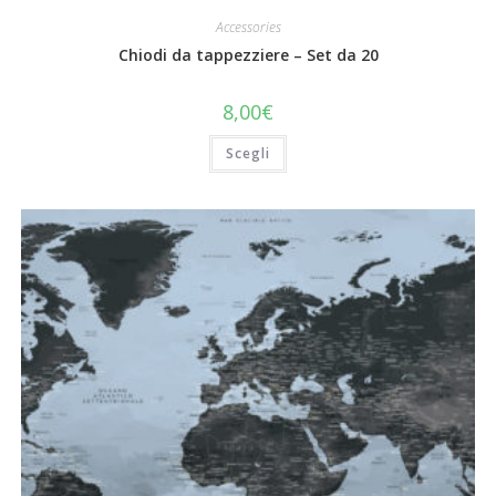
Accessories
Chiodi da tappezziere – Set da 20
8,00
€
Questo
Scegli
prodotto
ha
più
varianti.
Le
opzioni
possono
essere
scelte
nella
pagina
del
prodotto