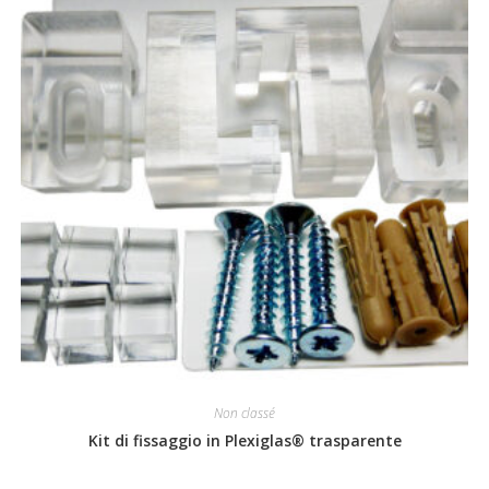
scelte
nella
pagina
del
prodotto
Non classé
Kit di fissaggio in Plexiglas® trasparente