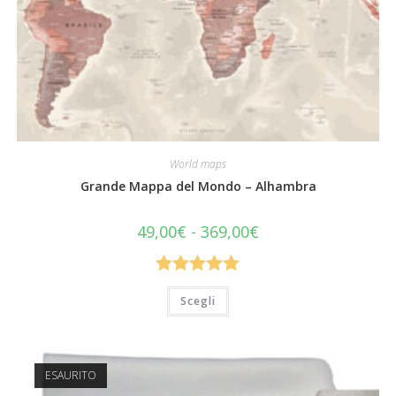
World maps
Grande Mappa del Mondo – Alhambra
Fascia
49,00
€
-
369,00
€
di
prezzo:
da
49,00€
Valutato
a
Questo
Scegli
369,00€
prodotto
5.00
su 5
ha
più
varianti.
Le
opzioni
ESAURITO
possono
essere