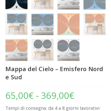
Mappa del Cielo – Emisfero Nord
e Sud
65,00
€
-
369,00
€
Fascia
di
prezzo:
da
65,00€
Tempi di consegna: da 4 a 8 giorni lavorativi
a