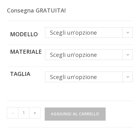
369,00€
Consegna GRATUITA!
Scegli un'opzione
MODELLO
MATERIALE
Scegli un'opzione
TAGLIA
Scegli un'opzione
Mappa
-
+
AGGIUNGI AL CARRELLO
del
Cielo
-
Emisfero
Nord