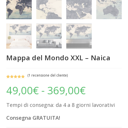
Mappa del Mondo XXL – Naica
(
1
recensione del cliente)
Valutato
1
5.00
49,00
€
-
369,00
€
Fascia
su 5 su
di
base di
prezzo:
da
recensioni
49,00€
Tempi di consegna: da 4 a 8 giorni lavorativi
a
369,00€
Consegna GRATUITA!