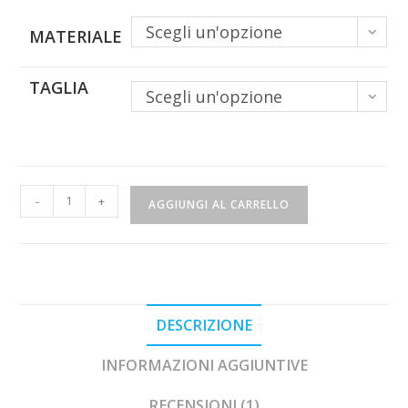
Scegli un'opzione
MATERIALE
TAGLIA
Scegli un'opzione
Mappa
-
+
AGGIUNGI AL CARRELLO
del
Mondo
XXL
-
Naica
quantità
DESCRIZIONE
INFORMAZIONI AGGIUNTIVE
RECENSIONI (1)