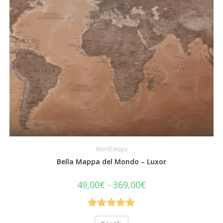
prodotto
World maps
Bella Mappa del Mondo – Luxor
Fascia
49,00
€
-
369,00
€
di
prezzo:
da
49,00€
Valutato
a
Questo