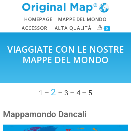
HOMEPAGE
MAPPE DEL MONDO
ACCESSORI
ALTA QUALITÀ
0
VIAGGIATE CON LE NOSTRE
MAPPE DEL MONDO
2
1
–
–
3
–
4
–
5
Mappamondo Dancali